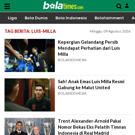
Liga
Bola Dunia
Bola Indonesia
Bolatainment
A
TAG BERITA: LUIS-MILLA
Minggu, 09 Agustus 2026
Kepergian Gelandang Persib
Mendapat Perhatian dari Luis
Milla
BOLAINDONESIA
Sah! Anak Emas Luis Milla Resmi
Gabung ke Malut United
BOLAINDONESIA
Trent Alexander-Arnold Pakai
Nomor Bekas Eks Pelatih Timnas
Indonesia di Real Madrid