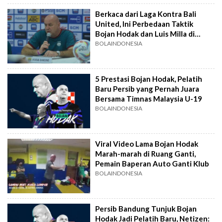
Berkaca dari Laga Kontra Bali
United, Ini Perbedaan Taktik
Bojan Hodak dan Luis Milla di
Persib Bandung
BOLAINDONESIA
5 Prestasi Bojan Hodak, Pelatih
Baru Persib yang Pernah Juara
Bersama Timnas Malaysia U-19
BOLAINDONESIA
Viral Video Lama Bojan Hodak
Marah-marah di Ruang Ganti,
Pemain Baperan Auto Ganti Klub
BOLAINDONESIA
Persib Bandung Tunjuk Bojan
Hodak Jadi Pelatih Baru, Netizen: