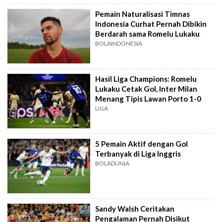
Pemain Naturalisasi Timnas
Indonesia Curhat Pernah Dibikin
Berdarah sama Romelu Lukaku
BOLAINDONESIA
Hasil Liga Champions: Romelu
Lukaku Cetak Gol, Inter Milan
Menang Tipis Lawan Porto 1-0
LIGA
5 Pemain Aktif dengan Gol
Terbanyak di Liga Inggris
BOLADUNIA
Sandy Walsh Ceritakan
Pengalaman Pernah Disikut