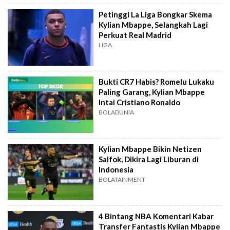
Petinggi La Liga Bongkar Skema
Kylian Mbappe, Selangkah Lagi
Perkuat Real Madrid
LIGA
Bukti CR7 Habis? Romelu Lukaku
Paling Garang, Kylian Mbappe
Intai Cristiano Ronaldo
BOLADUNIA
Kylian Mbappe Bikin Netizen
Salfok, Dikira Lagi Liburan di
Indonesia
BOLATAINMENT
4 Bintang NBA Komentari Kabar
Transfer Fantastis Kylian Mbappe