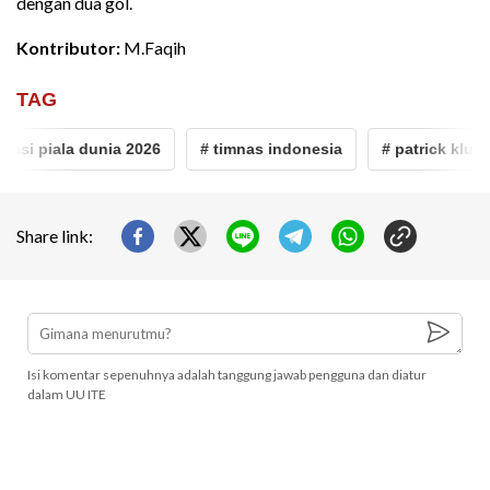
dengan dua gol.
Kontributor:
M.Faqih
TAG
asi piala dunia 2026
# timnas indonesia
# patrick kluivert
Share link:
Isi komentar sepenuhnya adalah tanggung jawab pengguna dan diatur
dalam UU ITE