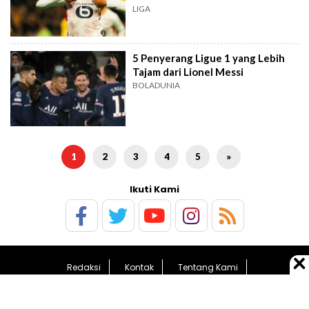
LIGA
5 Penyerang Ligue 1 yang Lebih
Tajam dari Lionel Messi
BOLADUNIA
1
2
3
4
5
»
Ikuti Kami
Redaksi
Kontak
Tentang Kami
Pedoman Media Siber
Kebijakan Privasi
Sitemap