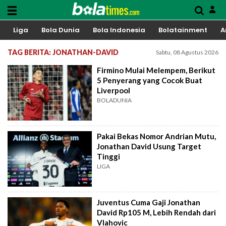
Liga
Bola Dunia
Bola Indonesia
Bolatainment
A
TAG BERITA: JONATHAN-DAVID
Sabtu, 08 Agustus 2026
Firmino Mulai Melempem, Berikut
5 Penyerang yang Cocok Buat
Liverpool
BOLADUNIA
Pakai Bekas Nomor Andrian Mutu,
Jonathan David Usung Target
Tinggi
LIGA
Juventus Cuma Gaji Jonathan
David Rp105 M, Lebih Rendah dari
Vlahovic