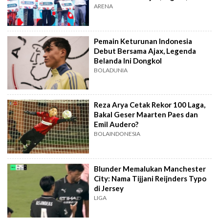
Hilirisasi
ARENA
Pemain Keturunan Indonesia
Debut Bersama Ajax, Legenda
Belanda Ini Dongkol
BOLADUNIA
Reza Arya Cetak Rekor 100 Laga,
Bakal Geser Maarten Paes dan
Emil Audero?
BOLAINDONESIA
Blunder Memalukan Manchester
City: Nama Tijjani Reijnders Typo
di Jersey
LIGA