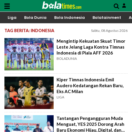
Liga
Bola Dunia
Bola Indonesia
Bolatainment
A
TAG BERITA: INDONESIA
Sabtu, 08 Agustus 2026
Mengintip Kekuatan Skuat Timor
Leste Jelang Laga Kontra Timnas
Indonesia di Piala AFF 2026
BOLADUNIA
Kiper Timnas Indonesia Emil
Audero Kedatangan Rekan Baru,
Eks AC Milan
LIGA
Tantangan Pengangguran Muda
Menguat, YES 2025 Dorong Arah
Baru Ekonomi Hijau, Digital, dan