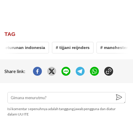
TAG
keturunan indonesia
# tijjani reijnders
# manchester city
Share link:
Isi komentar sepenuhnya adalah tanggung jawab pengguna dan diatur
dalam UU ITE