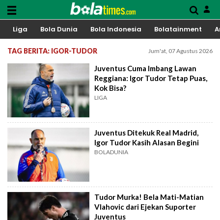
Liga
Bola Dunia
Bola Indonesia
Bolatainment
A
TAG BERITA: IGOR-TUDOR
Jum'at, 07 Agustus 2026
Juventus Cuma Imbang Lawan
Reggiana: Igor Tudor Tetap Puas,
Kok Bisa?
LIGA
Juventus Ditekuk Real Madrid,
Igor Tudor Kasih Alasan Begini
BOLADUNIA
Tudor Murka! Bela Mati-Matian
Vlahovic dari Ejekan Suporter
Juventus