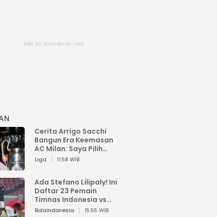
HAN
Cerita Arrigo Sacchi
Bangun Era Keemasan
AC Milan: Saya Pilih
Pemain dari Isi Otaknya
Liga
11:58 WIB
Ada Stefano Lilipaly! Ini
Daftar 23 Pemain
Timnas Indonesia vs
China
Bolaindonesia
15:55 WIB