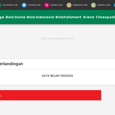
BOLATIMES.COM
HITEKNO.COM
DEWIKU.COM
MOBIMOTO.COM
GUIDEKU.COM
iga
Bola Dunia
Bola Indonesia
Bolatainment
Arena
Timesped
ertandingan
DATA BELUM TERSEDIA
A