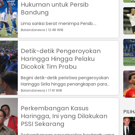
Hukuman untuk Persib
Bandung
Lima sanksi berat menimpa Persib....
Bolaindonesia | 12:48 WIB
Detik-detik Pengeroyokan
Haringga Hingga Pelaku
Dicokok Tim Prabu
Begini detik-detik peristiwa pengeroyokan
Haringga Sirila hingga penangkapan para
pelaku oleh tim Prabu Polrestabes Band...
Bolaindonesia | 17:41 WIB
Perkembangan Kasus
PILI
Haringga, Ini yang Dilakukan
PSSI Sekarang
Perkembangan pascainsiden berdarah yang