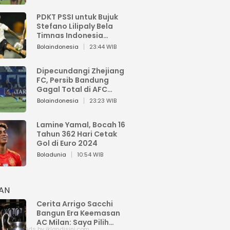
PDKT PSSI untuk Bujuk
Stefano Lilipaly Bela
Timnas Indonesia
Berakhir Berantakan
Bolaindonesia
23:44 WIB
Dipecundangi Zhejiang
FC, Persib Bandung
Gagal Total di AFC
Champions League Two
Bolaindonesia
23:23 WIB
Lamine Yamal, Bocah 16
Tahun 362 Hari Cetak
Gol di Euro 2024
Boladunia
10:54 WIB
HAN
Cerita Arrigo Sacchi
Bangun Era Keemasan
AC Milan: Saya Pilih