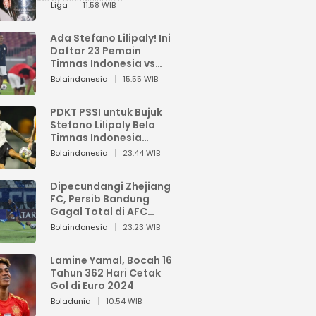
Pemain dari Isi Otaknya
Liga
11:58 WIB
Ada Stefano Lilipaly! Ini
Daftar 23 Pemain
Timnas Indonesia vs
China
Bolaindonesia
15:55 WIB
PDKT PSSI untuk Bujuk
Stefano Lilipaly Bela
Timnas Indonesia
Berakhir Berantakan
Bolaindonesia
23:44 WIB
Dipecundangi Zhejiang
FC, Persib Bandung
Gagal Total di AFC
Champions League Two
Bolaindonesia
23:23 WIB
Lamine Yamal, Bocah 16
Tahun 362 Hari Cetak
Gol di Euro 2024
Boladunia
10:54 WIB