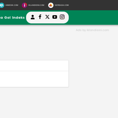
HIMEDIK.COM
IKLANDISINI.COM
SERBADA.COM
ia
Gol
Indeks