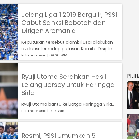
Jelang Liga 1 2019 Bergulir, PSSI
Cabut Sanksi Bobotoh dan
Dirigen Aremania
Keputusan tersebut diambil usai dilakukan
evaluasi terhadap putusan Komite Disiplin
(Komdis) PSSI....
Bolaindonesia | 09:00 WIB
Ryuji Utomo Serahkan Hasil
PILI
Lelang Jersey untuk Haringga
Sirla
Ryuji Utomo bantu keluatga Haringga Sirla....
Bolaindonesia | 13:15 WIB
Resmi, PSSI Umumkan 5