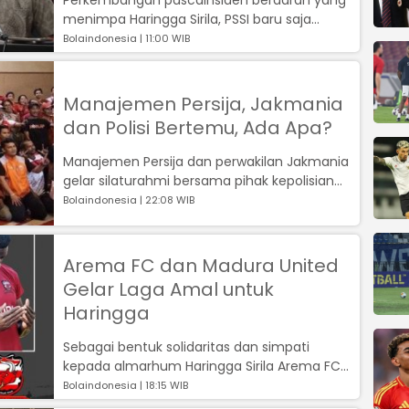
menimpa Haringga Sirila, PSSI baru saja
menggelar rapat....
Bolaindonesia | 11:00 WIB
Manajemen Persija, Jakmania
dan Polisi Bertemu, Ada Apa?
Manajemen Persija dan perwakilan Jakmania
gelar silaturahmi bersama pihak kepolisian
pascainsiden berdarah yang menimpa ...
Bolaindonesia | 22:08 WIB
Arema FC dan Madura United
Gelar Laga Amal untuk
Haringga
Sebagai bentuk solidaritas dan simpati
kepada almarhum Haringga Sirila Arema FC
gelar laga amal kontra Madura United...
Bolaindonesia | 18:15 WIB