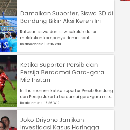
Damaikan Suporter, Siswa SD di
Bandung Bikin Aksi Keren Ini
Ratusan siswa dan siswi sekolah dasar
melakukan kampanye damai saat
menyaksikan sesi latihan pagi Persib
Bolaindonesia | 18:45 WIB
Bandung, Kamis ...
Ketika Suporter Persib dan
Persija Berdamai Gara-gara
Mie Instan
Ini lho momen ketika suporter Persib Bandung
dan Persija Jakarta berdamai gara-gara mie
instan...
Bolatainment | 15:26 WIB
Joko Driyono Janjikan
Investigasi Kasus Haringga