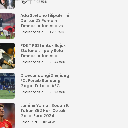
Pemain dari Isi Otaknya
Liga
11:58 WIB
Ada Stefano Lilipaly! Ini
Daftar 23 Pemain
Timnas Indonesia vs
China
Bolaindonesia
15:55 WIB
PDKT PSSI untuk Bujuk
Stefano Lilipaly Bela
Timnas Indonesia
Berakhir Berantakan
Bolaindonesia
23:44 WIB
Dipecundangi Zhejiang
FC, Persib Bandung
Gagal Total di AFC
Champions League Two
Bolaindonesia
23:23 WIB
Lamine Yamal, Bocah 16
Tahun 362 Hari Cetak
Gol di Euro 2024
Boladunia
10:54 WIB