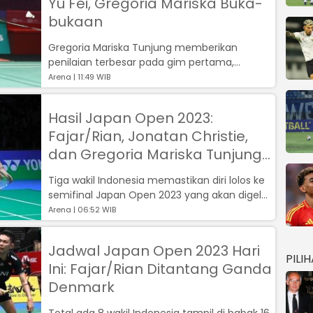
Yu Fei, Gregoria Mariska Buka-
bukaan
Gregoria Mariska Tunjung memberikan
penilaian terbesar pada gim pertama,
mengakui bahwa kesalahan yang
Arena | 11:49 WIB
dilakukannya send...
Hasil Japan Open 2023:
Fajar/Rian, Jonatan Christie,
dan Gregoria Mariska Tunjung
Lolos ke Semifinal
Tiga wakil Indonesia memastikan diri lolos ke
semifinal Japan Open 2023 yang akan digelar
hari ini, Sabtu (29/7)....
Arena | 06:52 WIB
Jadwal Japan Open 2023 Hari
PILI
Ini: Fajar/Rian Ditantang Ganda
Denmark
Total ada 8 wakil Indonesia tampil di babak 16