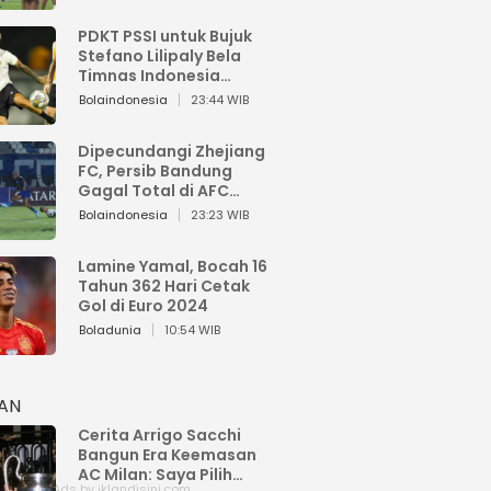
PDKT PSSI untuk Bujuk
Stefano Lilipaly Bela
Timnas Indonesia
Berakhir Berantakan
Bolaindonesia
23:44 WIB
Dipecundangi Zhejiang
FC, Persib Bandung
Gagal Total di AFC
Champions League Two
Bolaindonesia
23:23 WIB
Lamine Yamal, Bocah 16
Tahun 362 Hari Cetak
Gol di Euro 2024
Boladunia
10:54 WIB
HAN
Cerita Arrigo Sacchi
Bangun Era Keemasan
AC Milan: Saya Pilih