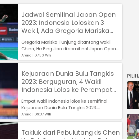
Jadwal Semifinal Japan Open
2023: Indonesia Loloskan 3
Wakil, Ada Gregoria Mariska
Tunjung
Gregoria Mariska Tunjung ditantang wakil
China, He Bing Jiao di semifinal Japan Open
2023....
Arena | 07:30 WIB
Kejuaraan Dunia Bulu Tangkis
PILI
2023: Berguguran, 4 Wakil
Indonesia Lolos ke Perempat
Final
Empat wakil Indonesia lolos ke semifinal
Kejuaraan Dunia Bulu Tangkis 2023....
Arena | 09:37 WIB
Takluk dari Pebulutangkis Chen