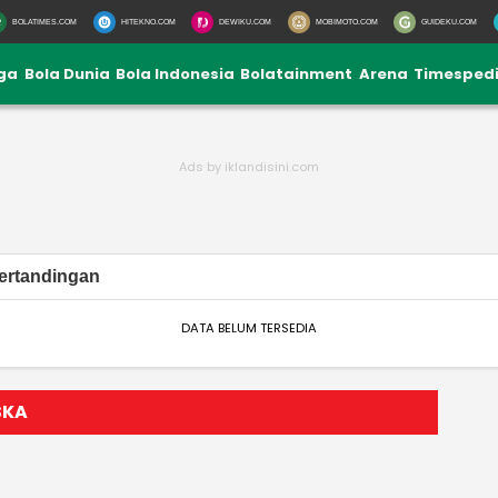
BOLATIMES.COM
HITEKNO.COM
DEWIKU.COM
MOBIMOTO.COM
GUIDEKU.COM
iga
Bola Dunia
Bola Indonesia
Bolatainment
Arena
Timesped
ertandingan
DATA BELUM TERSEDIA
SKA