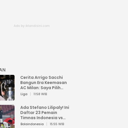
HAN
Cerita Arrigo Sacchi
Bangun Era Keemasan
AC Milan: Saya Pilih
Pemain dari Isi Otaknya
Liga
11:58 WIB
Ada Stefano Lilipaly! Ini
Daftar 23 Pemain
Timnas Indonesia vs
China
Bolaindonesia
15:55 WIB