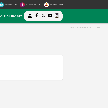
HIMEDIK.COM
IKLANDISINI.COM
SERBADA.COM
ia
Gol
Indeks