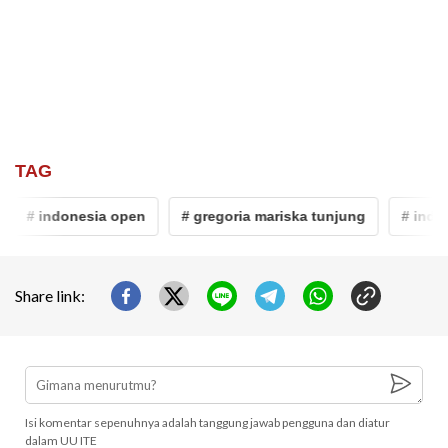
TAG
# indonesia open
# gregoria mariska tunjung
# indone
Share link:
Isi komentar sepenuhnya adalah tanggung jawab pengguna dan diatur
dalam UU ITE