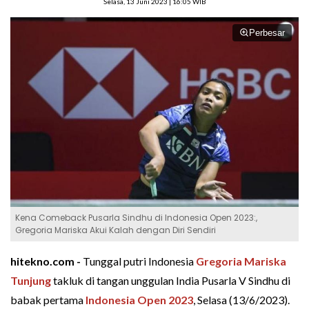
Selasa, 13 Juni 2023 | 16:05 WIB
Perbesar
Kena Comeback Pusarla Sindhu di Indonesia Open 2023:,
Gregoria Mariska Akui Kalah dengan Diri Sendiri
hitekno.com -
Tunggal putri Indonesia
Gregoria Mariska
Tunjung
takluk di tangan unggulan India Pusarla V Sindhu di
babak pertama
Indonesia Open 2023
, Selasa (13/6/2023).