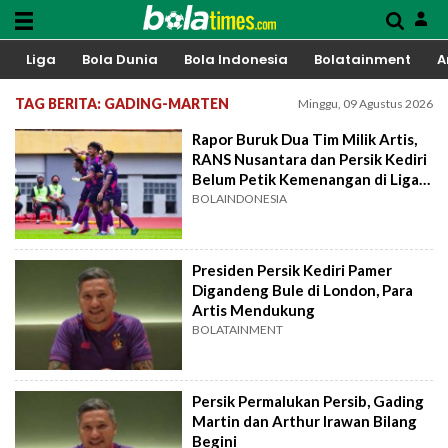
Liga
Bola Dunia
Bola Indonesia
Bolatainment
A
TAG BERITA: GADING-MARTEN
Minggu, 09 Agustus 2026
Rapor Buruk Dua Tim Milik Artis,
RANS Nusantara dan Persik Kediri
Belum Petik Kemenangan di Liga 1
2022
BOLAINDONESIA
Presiden Persik Kediri Pamer
Digandeng Bule di London, Para
Artis Mendukung
BOLATAINMENT
Persik Permalukan Persib, Gading
Martin dan Arthur Irawan Bilang
Begini