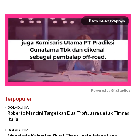
Baca selengkapnya
arrow_forward_ios
Powered by 
GliaStudios
Terpopuler
Mute
BOLADUNIA
Roberto Mancini Targetkan Dua Trofi Juara untuk Timnas
Italia
BOLADUNIA
Mengintip Kekuatan Skuat Timor Leste Jelang Laga