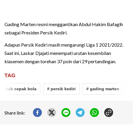
Gading Marten resmi menggantikan Abdul Hakim Bafagih
sebagai Presiden Persik Kediri.
Adapun Persik Kediri masih mengarungi Liga 1 2021/2022.
Saat ini, Laskar Djajati menempati urutan kesembilan
klasemen dengan torehan 37 poin dari 29 pertandingan.
TAG
s klub sepak bola
# persik kediri
# gading marten
# p
Share link: