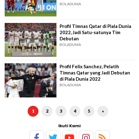
BOLADUNIA
Profil Timnas Qatar di Piala Dunia
2022, Jadi Satu-satunya Tim
Debutan
BOLADUNIA
Profil Felix Sanchez, Pelatih
Timnas Qatar yang Jadi Debutan
di Piala Dunia 2022
BOLADUNIA
1
2
3
4
5
»
Ikuti Kami