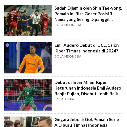
Sudah Dijamin oleh Shin Tae-yong,
Pemain Ini Bisa Geser Posisi 3
Nama yang Sering Dipanggil
Timnas Indonesia
BOLAINDONESIA
Emil Audero Debut di UCL, Calon
Kiper Timnas Indonesia di 2024?
BOLAINDONESIA
Debut di Inter Milan, Kiper
Keturunan Indonesia Emil Audero
Banjir Pujian, Disebut Lebih Baik
dari Sosok ini
BOLADUNIA
Gegara Jebol 5 Gol, Pemain Serie
A Diburu Timnas Indonesia: