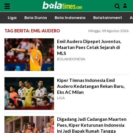
Liga
Bola Dunia
Bola Indonesia
Bolatainment
A
TAG BERITA: EMIL-AUDERO
Minggu, 09 Agustus 2026
Emil Audero Dipepet Juventus,
Maartan Paes Cetak Sejarah di
MLS
BOLAINDONESIA
Kiper Timnas Indonesia Emil
Audero Kedatangan Rekan Baru,
Eks AC Milan
LIGA
Digadang Jadi Cadangan Maarten
Paes, Kiper Keturunan Indonesia
Ini Jadi Bapak Rumah Tangga