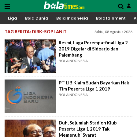
Liga
Bola Dunia
Bola Indonesia
Bolatainment
A
TAG BERITA: DIRK-SOPLANIT
Sabtu, 08 Agustus 2026
Resmi, Laga Perempatfinal Liga 2
2019 Digelar di Sidoarjo dan
Palembang
BOLAINDONESIA
PT LIB Klaim Sudah Bayarkan Hak
Tim Peserta Liga 1 2019
BOLAINDONESIA
Duh, Sejumlah Stadion Klub
Peserta Liga 1 2019 Tak
Memenuhi Syarat