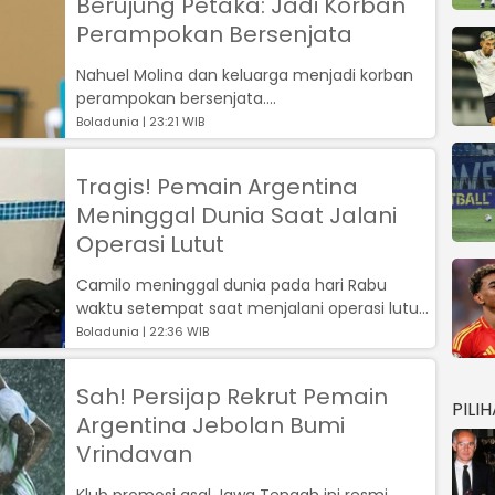
Berujung Petaka: Jadi Korban
Perampokan Bersenjata
Nahuel Molina dan keluarga menjadi korban
perampokan bersenjata....
Boladunia | 23:21 WIB
Tragis! Pemain Argentina
Meninggal Dunia Saat Jalani
Operasi Lutut
Camilo meninggal dunia pada hari Rabu
waktu setempat saat menjalani operasi lutut
akibat cedera meniskus dan ligamen....
Boladunia | 22:36 WIB
Sah! Persijap Rekrut Pemain
PILI
Argentina Jebolan Bumi
Vrindavan
Klub promosi asal Jawa Tengah ini resmi