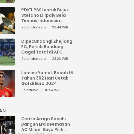
PDKT PSSI untuk Bujuk
Stefano Lilipaly Bela
Timnas Indonesia
Berakhir Berantakan
Bolaindonesia
23:44 WIB
Dipecundangi Zhejiang
FC, Persib Bandung
Gagal Total di AFC
Champions League Two
Bolaindonesia
23:23 WIB
Lamine Yamal, Bocah 16
Tahun 362 Hari Cetak
Gol di Euro 2024
Boladunia
10:54 WIB
HAN
Cerita Arrigo Sacchi
Bangun Era Keemasan
AC Milan: Saya Pilih