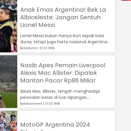
Anak Emas Argentina! Bek La
Albiceleste: Jangan Sentuh
Lionel Messi
Lionel Messi bukan hanya ikon sepak bola
dunia, tetapi juga harta nasional Argentina
yang dijaga dengan sangat ketat...
Boladunia | 21:22 WIB
Nasib Apes Pemain Liverpool
Alexis Mac Allister: Dipalak
Mantan Pacar Rp86 Miliar
Alexis Mac Allister, tengah menghadapi
persoalan besar di luar lapangan....
Bolatainment | 21:03 WIB
MotoGP Argentina 2024