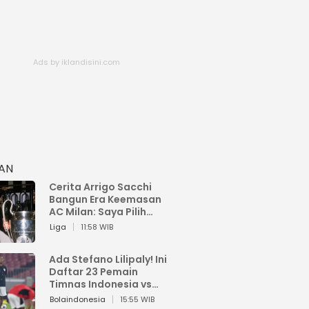
HAN
Cerita Arrigo Sacchi
Bangun Era Keemasan
AC Milan: Saya Pilih
Pemain dari Isi Otaknya
Liga
11:58 WIB
Ada Stefano Lilipaly! Ini
Daftar 23 Pemain
Timnas Indonesia vs
China
Bolaindonesia
15:55 WIB