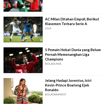
AC Milan Ditahan Empoli, Berikut
Klasemen Terbaru Serie A
LIGA
5 Pemain Hebat Dunia yang Belum
Pernah Memenangkan Liga
Champions
BOLADUNIA
Jelang Hadapi Juventus, Istri
Kevin-Prince Boateng Ejek
Ronaldo
BOLATAINMENT