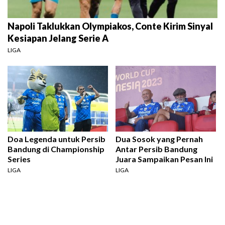
Napoli Taklukkan Olympiakos, Conte Kirim Sinyal
Kesiapan Jelang Serie A
LIGA
Doa Legenda untuk Persib
Dua Sosok yang Pernah
Bandung di Championship
Antar Persib Bandung
Series
Juara Sampaikan Pesan Ini
LIGA
LIGA