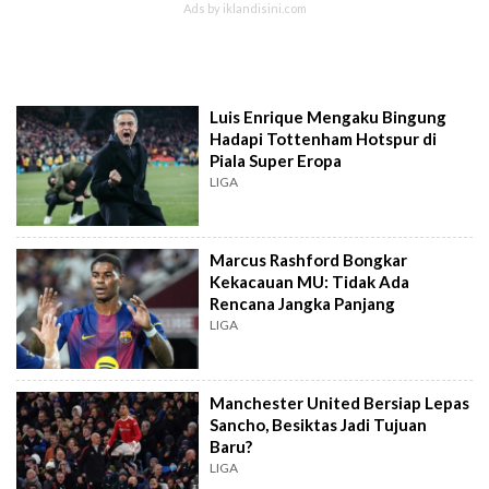
Luis Enrique Mengaku Bingung
Hadapi Tottenham Hotspur di
Piala Super Eropa
LIGA
Marcus Rashford Bongkar
Kekacauan MU: Tidak Ada
Rencana Jangka Panjang
LIGA
Manchester United Bersiap Lepas
Sancho, Besiktas Jadi Tujuan
Baru?
LIGA