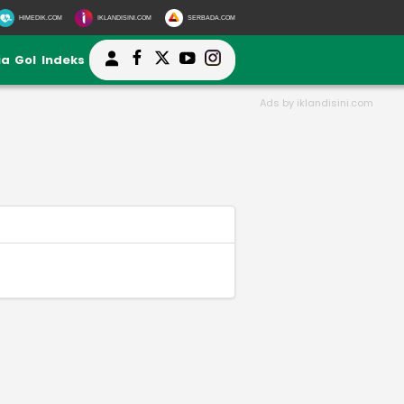
HIMEDIK.COM
IKLANDISINI.COM
SERBADA.COM
ia
Gol
Indeks