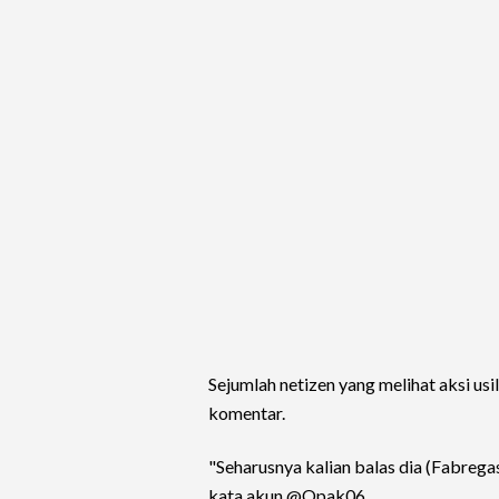
Sejumlah netizen yang melihat aksi us
komentar.
"Seharusnya kalian balas dia (Fabreg
kata akun @Opak06.