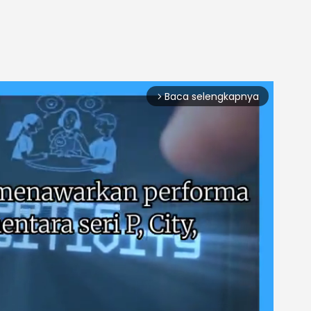
Baca selengkapnya
arrow_forward_ios