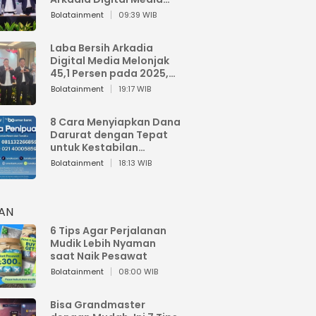
Perkuat Bisnis AI dan
Bolatainment
09:39 WIB
Jaga Fundamental
Keuangan
Laba Bersih Arkadia
Digital Media Melonjak
45,1 Persen pada 2025,
Sentuh Rp1,76 Miliar
Bolatainment
19:17 WIB
8 Cara Menyiapkan Dana
Darurat dengan Tepat
untuk Kestabilan
Keuangan
Bolatainment
18:13 WIB
HAN
6 Tips Agar Perjalanan
Mudik Lebih Nyaman
saat Naik Pesawat
Bolatainment
08:00 WIB
Bisa Grandmaster