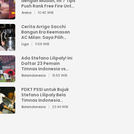
dengan Mudah, Ini 7 Tips
Push Rank Free Fire Untuk
Pemula
Arena
10:40 WIB
Cerita Arrigo Sacchi
Bangun Era Keemasan
AC Milan: Saya Pilih
Pemain dari Isi Otaknya
Liga
11:58 WIB
Ada Stefano Lilipaly! Ini
Daftar 23 Pemain
Timnas Indonesia vs
China
Bolaindonesia
15:55 WIB
PDKT PSSI untuk Bujuk
Stefano Lilipaly Bela
Timnas Indonesia
Berakhir Berantakan
Bolaindonesia
23:44 WIB