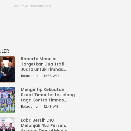
ULER
Roberto Mancini
Targetkan Dua Trofi
Juara untuk Timnas
Italia
Boladunia
12:55 WIB
Mengintip Kekuatan
Skuat Timor Leste Jelang
Laga Kontra Timnas
Indonesia di Piala AFF
Boladunia
12:49 WIB
2026
Laba Bersih DIGI
Melonjak 45,1 Persen,
Arkadia Digital Media