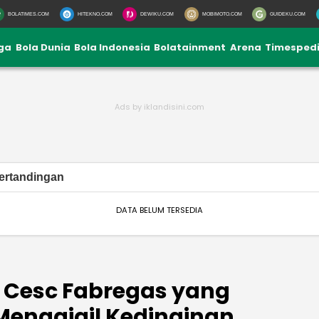
BOLATIMES.COM
HITEKNO.COM
DEWIKU.COM
MOBIMOTO.COM
GUIDEKU.COM
iga
Bola Dunia
Bola Indonesia
Bolatainment
Arena
Timesped
ertandingan
DATA BELUM TERSEDIA
g Cesc Fabregas yang
Menggigil Kedinginan