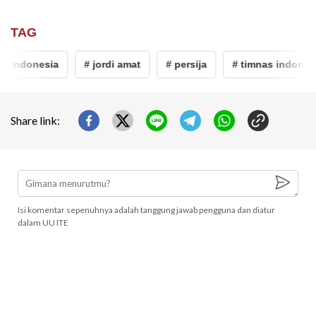
TAG
s indonesia
# jordi amat
# persija
# timnas indonesi
Share link:
Isi komentar sepenuhnya adalah tanggung jawab pengguna dan diatur
dalam UU ITE