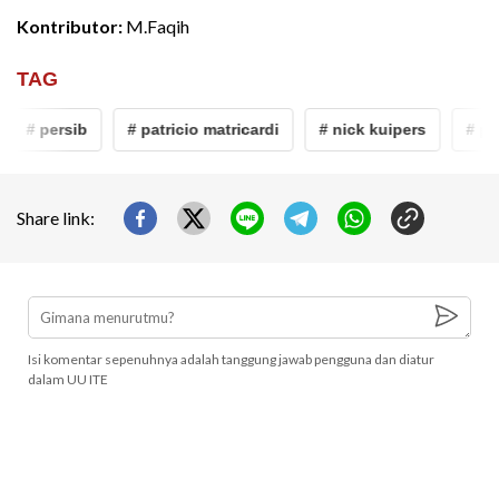
Kontributor:
M.Faqih
TAG
# persib
# patricio matricardi
# nick kuipers
# per
Share link:
Isi komentar sepenuhnya adalah tanggung jawab pengguna dan diatur
dalam UU ITE