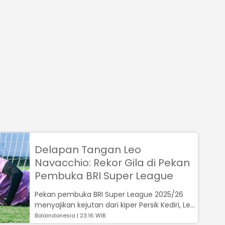
Delapan Tangan Leo
Navacchio: Rekor Gila di Pekan
Pembuka BRI Super League
Pekan pembuka BRI Super League 2025/26
menyajikan kejutan dari kiper Persik Kediri, Leo
Navacchio, yang dinobatkan sebag...
Bolaindonesia | 23:16 WIB