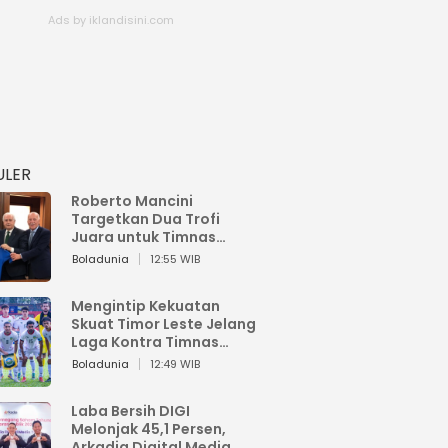
ULER
Roberto Mancini
Targetkan Dua Trofi
Juara untuk Timnas
Italia
Boladunia
12:55 WIB
Mengintip Kekuatan
Skuat Timor Leste Jelang
Laga Kontra Timnas
Indonesia di Piala AFF
Boladunia
12:49 WIB
2026
Laba Bersih DIGI
Melonjak 45,1 Persen,
Arkadia Digital Media