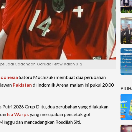
rps Jadi Cadangan, Garuda Pertiwi Kalah 0-2
Indonesia
Satoru Mochizuki membuat dua perubahan
elawan
Pakistan
di Indomilk Arena, malam ini pukul 20.00
PILI
ia Putri 2026 Grup D itu, dua perubahan yang dilakukan
gkan
Isa Warps
yang merupakan pencetak gol
inggu dan mencadangkan Rosdilah Siti.