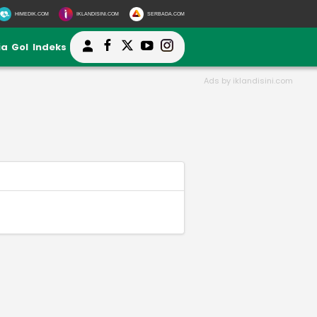
HIMEDIK.COM
IKLANDISINI.COM
SERBADA.COM
ia
Gol
Indeks