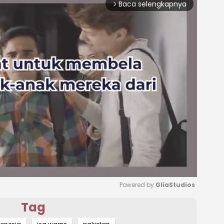
Baca selengkapnya
arrow_forward_ios
Powered by 
GliaStudios
Tag
Mute