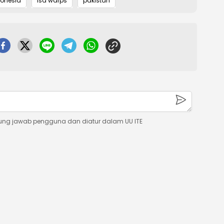
donesia
isa warps
pakistan
ung jawab pengguna dan diatur dalam UU ITE