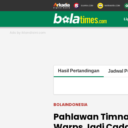
SUARA.COM
MATAMATA.COM
L
Hasil Pertandingan
Jadwal P
BOLAINDONESIA
Pahlawan Timnas
Warps Jadi Cada