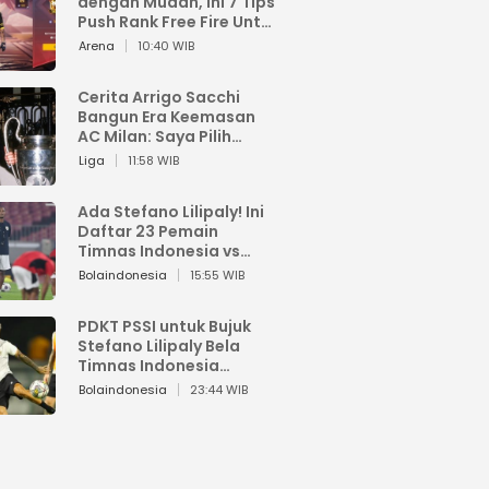
dengan Mudah, Ini 7 Tips
Push Rank Free Fire Untuk
Pemula
Arena
10:40 WIB
Cerita Arrigo Sacchi
Bangun Era Keemasan
AC Milan: Saya Pilih
Pemain dari Isi Otaknya
Liga
11:58 WIB
Ada Stefano Lilipaly! Ini
Daftar 23 Pemain
Timnas Indonesia vs
China
Bolaindonesia
15:55 WIB
PDKT PSSI untuk Bujuk
Stefano Lilipaly Bela
Timnas Indonesia
Berakhir Berantakan
Bolaindonesia
23:44 WIB