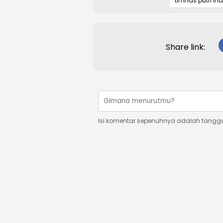
timnas putri in
Share link:
Isi komentar sepenuhnya adalah tangg