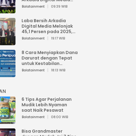
Perkuat Bisnis AI dan
Bolatainment
09:39 WIB
Jaga Fundamental
Keuangan
Laba Bersih Arkadia
Digital Media Melonjak
45,1 Persen pada 2025,
Sentuh Rp1,76 Miliar
Bolatainment
19:17 WIB
8 Cara Menyiapkan Dana
Darurat dengan Tepat
untuk Kestabilan
Keuangan
Bolatainment
18:13 WIB
HAN
6 Tips Agar Perjalanan
Mudik Lebih Nyaman
saat Naik Pesawat
Bolatainment
08:00 WIB
Bisa Grandmaster