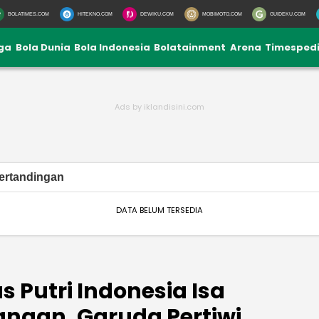
BOLATIMES.COM
HITEKNO.COM
DEWIKU.COM
MOBIMOTO.COM
GUIDEKU.COM
iga
Bola Dunia
Bola Indonesia
Bolatainment
Arena
Timesped
ertandingan
DATA BELUM TERSEDIA
 Putri Indonesia Isa
ngan, Garuda Pertiwi