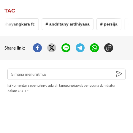
TAG
 bhayangkara fc
# andritany ardhiyasa
# persija
# pi
Share link:
Isi komentar sepenuhnya adalah tanggung jawab pengguna dan diatur
dalam UU ITE