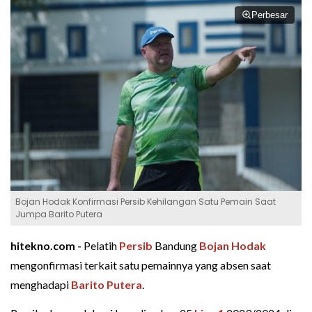
Perbesar
Bojan Hodak Konfirmasi Persib Kehilangan Satu Pemain Saat
Jumpa Barito Putera
hitekno.com -
Pelatih
Persib
Bandung
Bojan Hodak
mengonfirmasi terkait satu pemainnya yang absen saat
menghadapi
Barito Putera
.