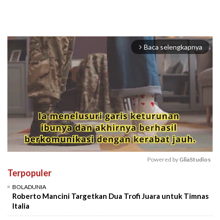
Baca selengkapnya
arrow_forward_ios
Powered by 
GliaStudios
Terpopuler
Mute
BOLADUNIA
Roberto Mancini Targetkan Dua Trofi Juara untuk Timnas
Italia