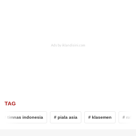
TAG
# timnas indonesia
# piala asia
# klasemen
# rafael