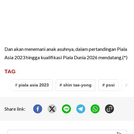
Dan akan menemani anak asuhnya, dalam pertandingan Piala
Asia 2023 hingga kualifikasi Piala Dunia 2026 mendatang.(*)
TAG
m
# piala asia 2023
# shin tae-yong
# pssi
# tim
Share link: