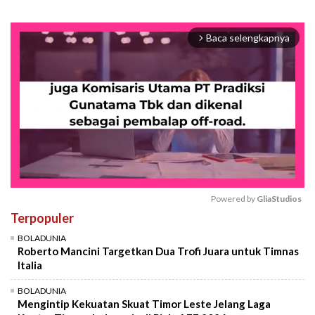
Baca selengkapnya
arrow_forward_ios
Powered by 
GliaStudios
Terpopuler
Mute
BOLADUNIA
Roberto Mancini Targetkan Dua Trofi Juara untuk Timnas
Italia
BOLADUNIA
Mengintip Kekuatan Skuat Timor Leste Jelang Laga