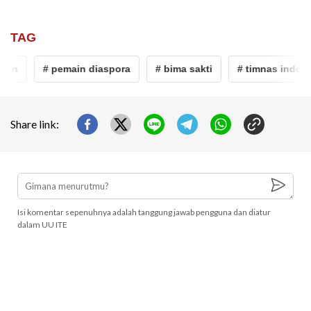
TAG
an
# pemain diaspora
# bima sakti
# timnas indones
Share link:
Isi komentar sepenuhnya adalah tanggung jawab pengguna dan diatur
dalam UU ITE