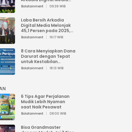
Perkuat Bisnis AI dan
Bolatainment
09:39 WIB
Jaga Fundamental
Keuangan
Laba Bersih Arkadia
Digital Media Melonjak
45,1 Persen pada 2025,
Sentuh Rp1,76 Miliar
Bolatainment
19:17 WIB
8 Cara Menyiapkan Dana
Darurat dengan Tepat
untuk Kestabilan
Keuangan
Bolatainment
18:13 WIB
HAN
6 Tips Agar Perjalanan
Mudik Lebih Nyaman
saat Naik Pesawat
Bolatainment
08:00 WIB
Bisa Grandmaster