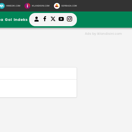
HIMEDIK.COM
IKLANDISINI.COM
SERBADA.COM
ia
Gol
Indeks