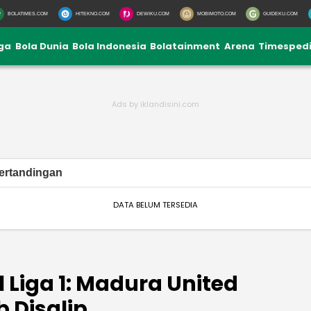
BOLATIMES.COM
HITEKNO.COM
DEWIKU.COM
MOBIMOTO.COM
GUIDEKU.COM
iga
Bola Dunia
Bola Indonesia
Bolatainment
Arena
Timesped
ertandingan
DATA BELUM TERSEDIA
 Liga 1: Madura United
b Disalip