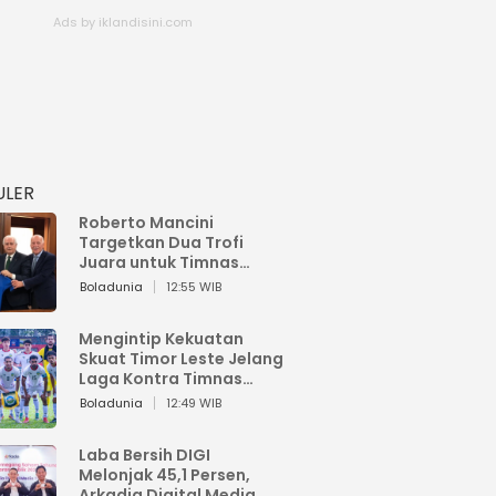
ULER
Roberto Mancini
Targetkan Dua Trofi
Juara untuk Timnas
Italia
Boladunia
12:55 WIB
Mengintip Kekuatan
Skuat Timor Leste Jelang
Laga Kontra Timnas
Indonesia di Piala AFF
Boladunia
12:49 WIB
2026
Laba Bersih DIGI
Melonjak 45,1 Persen,
Arkadia Digital Media