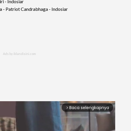
ri - Indosiar
 - Patriot Candrabhaga - Indosiar
Baca selengkapnya
arrow_forward_ios