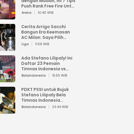
dengan Mudah, Ini 7 Tips
Push Rank Free Fire Untuk
Pemula
Arena
10:40 WIB
Cerita Arrigo Sacchi
Bangun Era Keemasan
AC Milan: Saya Pilih
Pemain dari Isi Otaknya
Liga
11:58 WIB
Ada Stefano Lilipaly! Ini
Daftar 23 Pemain
Timnas Indonesia vs
China
Bolaindonesia
15:55 WIB
PDKT PSSI untuk Bujuk
Stefano Lilipaly Bela
Timnas Indonesia
Berakhir Berantakan
Bolaindonesia
23:44 WIB