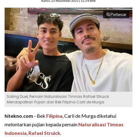
Kamis, 23 November 2023 | 12:24 WIB
Perbesar
Saling Duel, Pemain Naturalisasi Timnas Rafael Struick
Mendapatkan Pujian dari Bek Filipina Carli de Murga
hitekno.com -
Bek
Filipina
, Carli de Murga diketahui
melontarkan pujian kepada pemain
Naturalisasi
Timnas
Indonesia
,
Rafael Struick
.