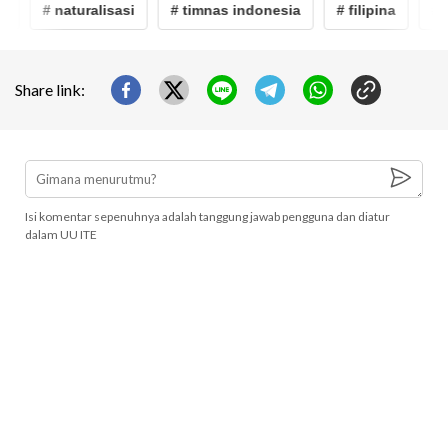
# naturalisasi
# timnas indonesia
# filipina
# ra
Share link:
Isi komentar sepenuhnya adalah tanggung jawab pengguna dan diatur
dalam UU ITE