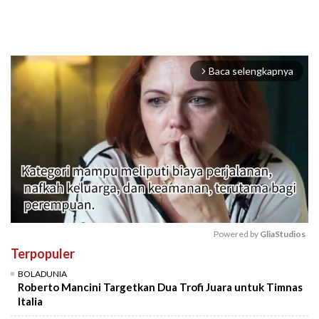
Baca selengkapnya
arrow_forward_ios
Powered by 
GliaStudios
Terpopuler
Mute
BOLADUNIA
Roberto Mancini Targetkan Dua Trofi Juara untuk Timnas
Italia