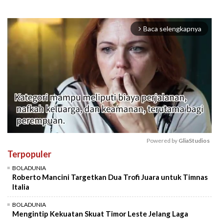
Baca selengkapnya
arrow_forward_ios
Powered by 
GliaStudios
Terpopuler
Mute
BOLADUNIA
Roberto Mancini Targetkan Dua Trofi Juara untuk Timnas
Italia
BOLADUNIA
Mengintip Kekuatan Skuat Timor Leste Jelang Laga