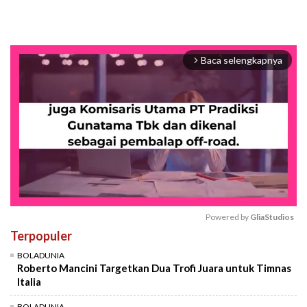
Baca selengkapnya
arrow_forward_ios
Powered by 
GliaStudios
Terpopuler
Mute
BOLADUNIA
Roberto Mancini Targetkan Dua Trofi Juara untuk Timnas
Italia
BOLADUNIA