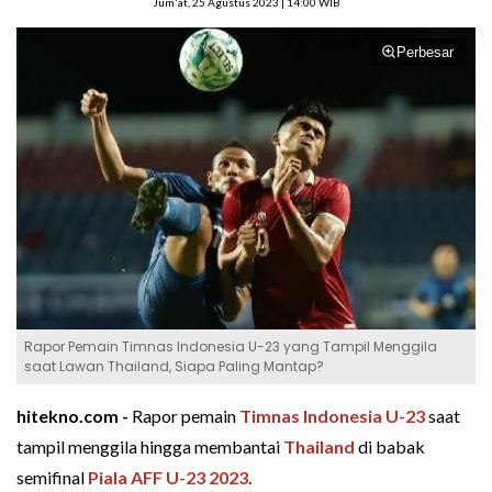
Jum'at, 25 Agustus 2023 | 14:00 WIB
Perbesar
Rapor Pemain Timnas Indonesia U-23 yang Tampil Menggila
saat Lawan Thailand, Siapa Paling Mantap?
hitekno.com -
Rapor pemain
Timnas Indonesia U-23
saat
tampil menggila hingga membantai
Thailand
di babak
semifinal
Piala AFF U-23 2023
.