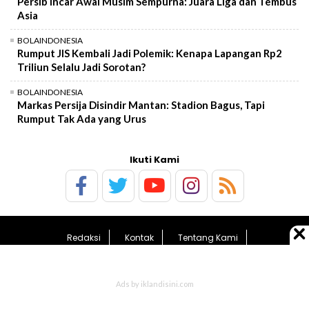
Persib Incar Awal Musim Sempurna: Juara Liga dan Tembus
Asia
BOLAINDONESIA
Rumput JIS Kembali Jadi Polemik: Kenapa Lapangan Rp2
Triliun Selalu Jadi Sorotan?
BOLAINDONESIA
Markas Persija Disindir Mantan: Stadion Bagus, Tapi
Rumput Tak Ada yang Urus
Ikuti Kami
Redaksi
Kontak
Tentang Kami
Pedoman Media Siber
Kebijakan Privasi
Sitemap
© 2026 BolaTimes.com - All Rights Reserved.