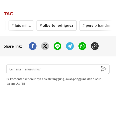
TAG
# luis milla
# alberto rodriguez
# persib bandung
Share link:
Isi komentar sepenuhnya adalah tanggung jawab pengguna dan diatur
dalam UU ITE