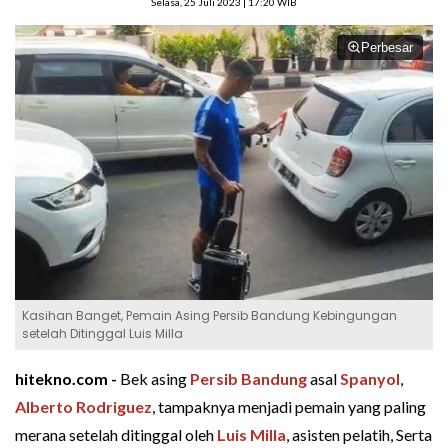
Selasa, 25 Juli 2023 | 17:20 WIB
Perbesar
Kasihan Banget, Pemain Asing Persib Bandung Kebingungan
setelah Ditinggal Luis Milla
hitekno.com -
Bek asing
Persib Bandung
asal
Spanyol
,
Alberto Rodriguez
, tampaknya menjadi pemain yang paling
merana setelah ditinggal oleh
Luis Milla
, asisten pelatih, Serta