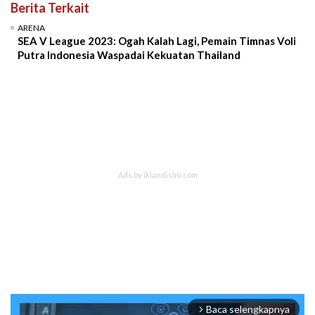
Berita Terkait
ARENA
SEA V League 2023: Ogah Kalah Lagi, Pemain Timnas Voli
Putra Indonesia Waspadai Kekuatan Thailand
Baca selengkapnya
arrow_forward_ios