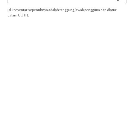
Isi komentar sepenuhnya adalah tanggung jawab pengguna dan diatur
dalam UU ITE