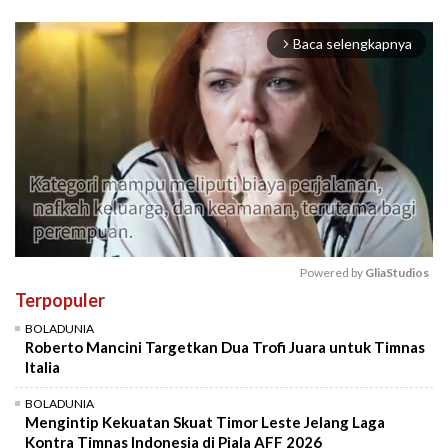
Baca selengkapnya
arrow_forward_ios
Powered by 
GliaStudios
Terpopuler
Mute
BOLADUNIA
Roberto Mancini Targetkan Dua Trofi Juara untuk Timnas
Italia
BOLADUNIA
Mengintip Kekuatan Skuat Timor Leste Jelang Laga
Kontra Timnas Indonesia di Piala AFF 2026