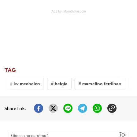
TAG
# kv mechelen
# belgia
# marselino ferdinan
# sa
Share link: