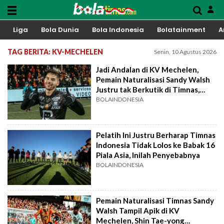
Liga
Bola Dunia
Bola Indonesia
Bolatainment
A
TAG BERITA: KV-MECHELEN
Senin, 10 Agustus 2026
Jadi Andalan di KV Mechelen,
Pemain Naturalisasi Sandy Walsh
Justru tak Berkutik di Timnas,
Salah Shin Tae-yong?
BOLAINDONESIA
Pelatih Ini Justru Berharap Timnas
Indonesia Tidak Lolos ke Babak 16
Piala Asia, Inilah Penyebabnya
BOLAINDONESIA
Pemain Naturalisasi Timnas Sandy
Walsh Tampil Apik di KV
Mechelen, Shin Tae-yong