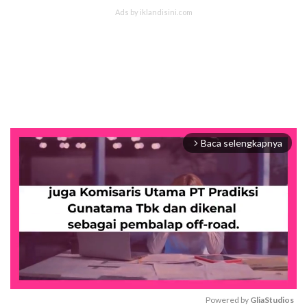
Baca selengkapnya
arrow_forward_ios
Powered by 
GliaStudios