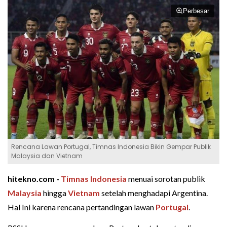
Perbesar
Rencana Lawan Portugal, Timnas Indonesia Bikin Gempar Publik
Malaysia dan Vietnam
hitekno.com -
Timnas Indonesia
menuai sorotan publik
Malaysia
hingga
Vietnam
setelah menghadapi Argentina.
Hal Ini karena rencana pertandingan lawan
Portugal
.