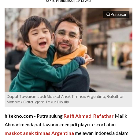
Senin, 19 Juni 2023 | 19:13 WIB
Perbesar
Dapat Tawaran Jadi Maskot Anak Timnas Argentina, Rafathar
Menolak Gara-gara Takut Dibully
hitekno.com -
Putra sulung
Raffi Ahmad
,
Rafathar
Malik
Ahmad mendapat tawaran menjadi player escort atau
maskot anak
timnas Argentina
melawan Indonesia dalam