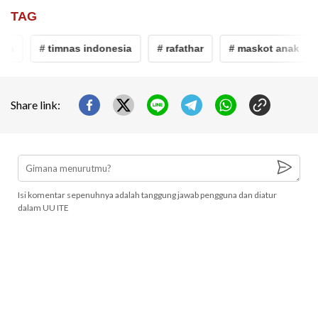
TAG
a
# timnas indonesia
# rafathar
# maskot anak
#
Share link:
Isi komentar sepenuhnya adalah tanggung jawab pengguna dan diatur
dalam UU ITE