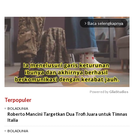
Baca selengkapnya
arrow_forward_ios
Powered by 
GliaStudios
Terpopuler
Mute
BOLADUNIA
Roberto Mancini Targetkan Dua Trofi Juara untuk Timnas
Italia
BOLADUNIA