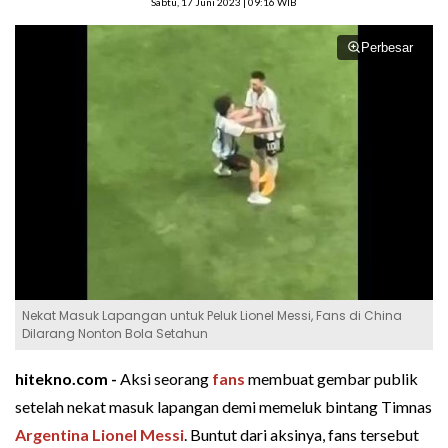
Sabtu, 17 Juni 2023 | 09:16 WIB
Perbesar
Nekat Masuk Lapangan untuk Peluk Lionel Messi, Fans di China
Dilarang Nonton Bola Setahun
hitekno.com -
Aksi seorang
fans
membuat gembar publik
setelah nekat masuk lapangan demi memeluk bintang Timnas
Argentina
Lionel Messi
. Buntut dari aksinya, fans tersebut