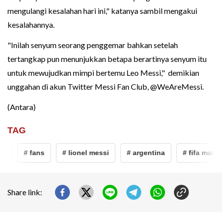
mengulangi kesalahan hari ini," katanya sambil mengakui
kesalahannya.
"Inilah senyum seorang penggemar bahkan setelah
tertangkap pun menunjukkan betapa berartinya senyum itu
untuk mewujudkan mimpi bertemu Leo Messi," demikian
unggahan di akun Twitter Messi Fan Club, @WeAreMessi.
(Antara)
TAG
y
# fans
# lionel messi
# argentina
# fifa match
Share link: