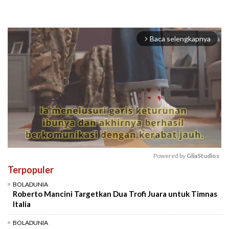
Baca selengkapnya
arrow_forward_ios
Powered by 
GliaStudios
Terpopuler
Mute
BOLADUNIA
Roberto Mancini Targetkan Dua Trofi Juara untuk Timnas
Italia
BOLADUNIA