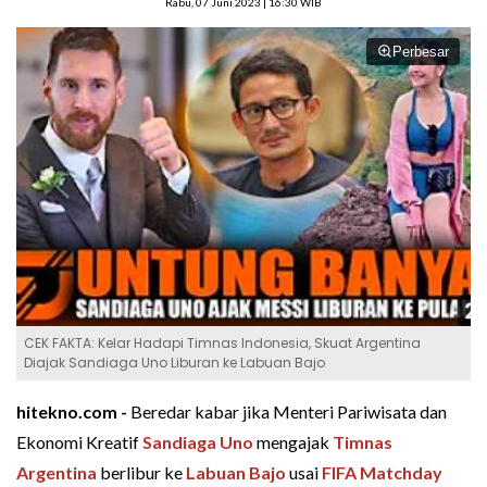
Rabu, 07 Juni 2023 | 16:30 WIB
Perbesar
CEK FAKTA: Kelar Hadapi Timnas Indonesia, Skuat Argentina
Diajak Sandiaga Uno Liburan ke Labuan Bajo
hitekno.com -
Beredar kabar jika Menteri Pariwisata dan
Ekonomi Kreatif
Sandiaga Uno
mengajak
Timnas
Argentina
berlibur ke
Labuan Bajo
usai
FIFA Matchday