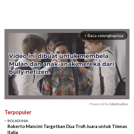
Baca selengkapnya
arrow_forward_ios
Powered by 
GliaStudios
Terpopuler
Mute
BOLADUNIA
Roberto Mancini Targetkan Dua Trofi Juara untuk Timnas
Italia