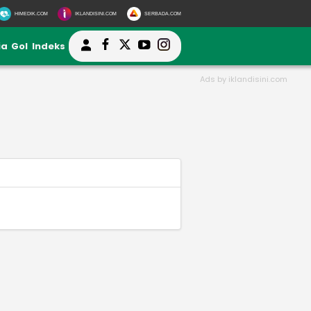
HIMEDIK.COM
IKLANDISINI.COM
SERBADA.COM
ia
Gol
Indeks