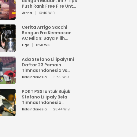
dengan Mudah, Ini 7 Tips
Push Rank Free Fire Untuk
Pemula
Arena
10:40 WIB
Cerita Arrigo Sacchi
Bangun Era Keemasan
AC Milan: Saya Pilih
Pemain dari Isi Otaknya
Liga
11:58 WIB
Ada Stefano Lilipaly! Ini
Daftar 23 Pemain
Timnas Indonesia vs
China
Bolaindonesia
15:55 WIB
PDKT PSSI untuk Bujuk
Stefano Lilipaly Bela
Timnas Indonesia
Berakhir Berantakan
Bolaindonesia
23:44 WIB