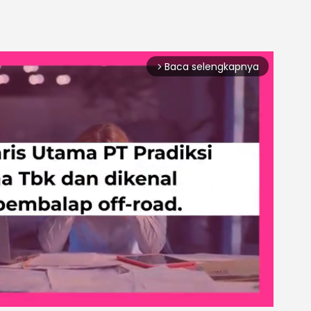
Baca selengkapnya
arrow_forward_ios