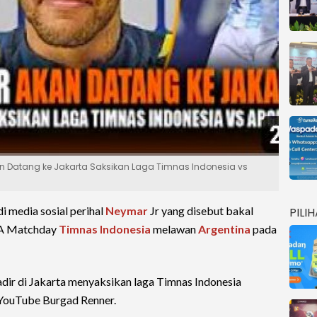
an Datang ke Jakarta Saksikan Laga Timnas Indonesia vs
di media sosial perihal
Neymar
Jr yang disebut bakal
PILI
IFA Matchday
Timnas Indonesia
melawan
Argentina
pada
dir di Jakarta menyaksikan laga Timnas Indonesia
YouTube Burgad Renner.