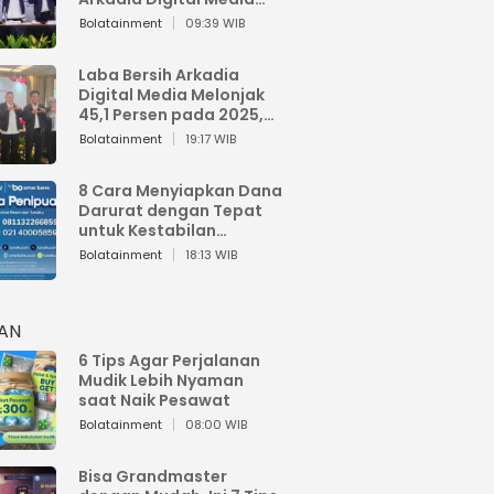
Perkuat Bisnis AI dan
Bolatainment
09:39 WIB
Jaga Fundamental
Keuangan
Laba Bersih Arkadia
Digital Media Melonjak
45,1 Persen pada 2025,
Sentuh Rp1,76 Miliar
Bolatainment
19:17 WIB
8 Cara Menyiapkan Dana
Darurat dengan Tepat
untuk Kestabilan
Keuangan
Bolatainment
18:13 WIB
HAN
6 Tips Agar Perjalanan
Mudik Lebih Nyaman
saat Naik Pesawat
Bolatainment
08:00 WIB
Bisa Grandmaster