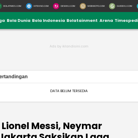
BOLATIMES.COM
HITEKNO.COM
DEWIKU.COM
MOBIMOTO.COM
GUIDEKU.COM
iga
Bola Dunia
Bola Indonesia
Bolatainment
Arena
Timesped
ertandingan
DATA BELUM TERSEDIA
 Lionel Messi, Neymar
Jakarta Saksikan Laga