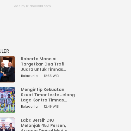
ULER
Roberto Mancini
Targetkan Dua Trofi
Juara untuk Timnas
Italia
Boladunia
12:55 WIB
Mengintip Kekuatan
Skuat Timor Leste Jelang
Laga Kontra Timnas
Indonesia di Piala AFF
Boladunia
12:49 WIB
2026
Laba Bersih DIGI
Melonjak 45,1 Persen,
Arkadia Digital Media