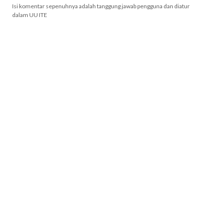
Isi komentar sepenuhnya adalah tanggung jawab pengguna dan diatur
dalam UU ITE