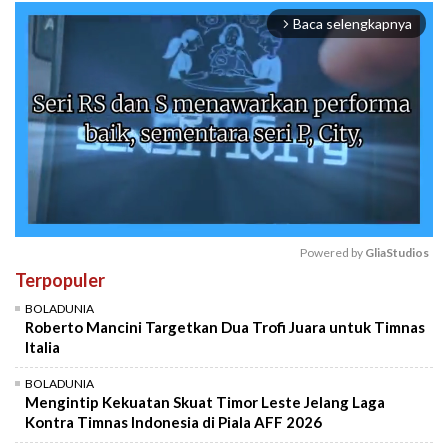
Baca selengkapnya
arrow_forward_ios
Powered by 
GliaStudios
Terpopuler
Mute
BOLADUNIA
Roberto Mancini Targetkan Dua Trofi Juara untuk Timnas
Italia
BOLADUNIA
Mengintip Kekuatan Skuat Timor Leste Jelang Laga
Kontra Timnas Indonesia di Piala AFF 2026