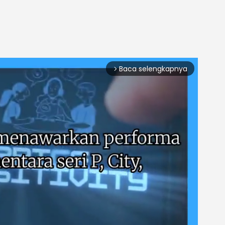
Baca selengkapnya
arrow_forward_ios