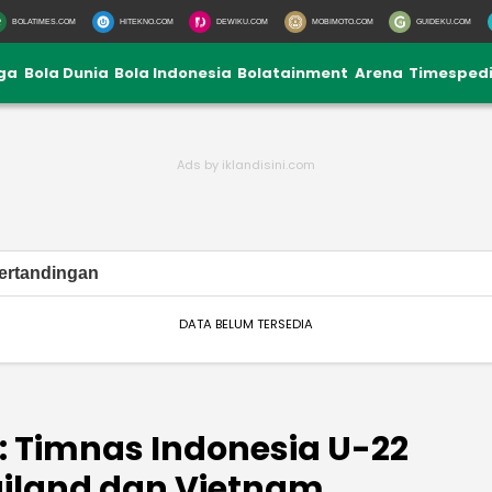
BOLATIMES.COM
HITEKNO.COM
DEWIKU.COM
MOBIMOTO.COM
GUIDEKU.COM
iga
Bola Dunia
Bola Indonesia
Bolatainment
Arena
Timesped
ertandingan
DATA BELUM TERSEDIA
: Timnas Indonesia U-22
hailand dan Vietnam