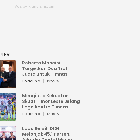
ULER
Roberto Mancini
Targetkan Dua Trofi
Juara untuk Timnas
Italia
Boladunia
12:55 WIB
Mengintip Kekuatan
Skuat Timor Leste Jelang
Laga Kontra Timnas
Indonesia di Piala AFF
Boladunia
12:49 WIB
2026
Laba Bersih DIGI
Melonjak 45,1 Persen,
Arkadia Digital Media