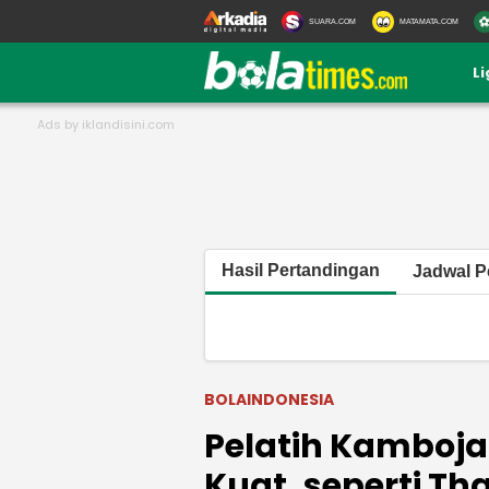
SUARA.COM
MATAMATA.COM
L
Hasil Pertandingan
Jadwal P
BOLAINDONESIA
Pelatih Kamboja
Kuat, seperti T