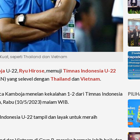
Kuat, seperti Thailand dan Vietnam
ja
U-22,
Ryu Hirose
, memuji
Timnas Indonesia U-22
AN) yang selevel dengan
Thailand
dan
Vietnam
.
PILI
sca Kamboja menelan kekalahan 1-2 dari Timnas Indonesia
h, Rabu (10/5/2023) malam WIB.
s Indonesia U-22 tampil dan layak untuk meraih
nd dan Vietnam di Grup B, mereka bermain lebih baik dan