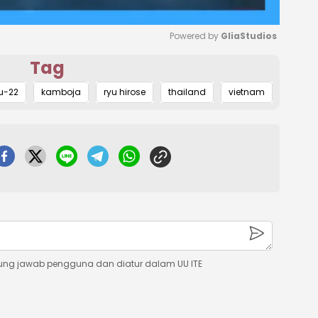
Powered by 
GliaStudios
Tag
Mute
u-22
kamboja
ryu hirose
thailand
vietnam
ung jawab pengguna dan diatur dalam UU ITE