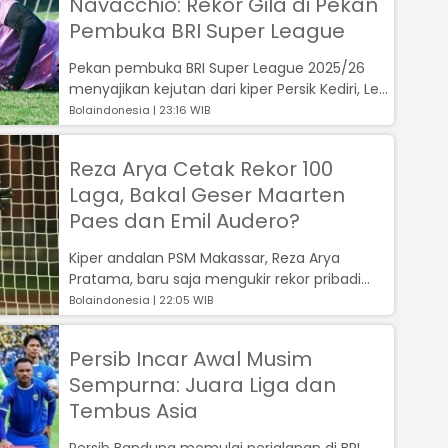
Navacchio: Rekor Gila di Pekan
Pembuka BRI Super League
Pekan pembuka BRI Super League 2025/26
menyajikan kejutan dari kiper Persik Kediri, Leo
Navacchio, yang dinobatkan sebag...
Bolaindonesia | 23:16 WIB
Reza Arya Cetak Rekor 100
Laga, Bakal Geser Maarten
Paes dan Emil Audero?
Kiper andalan PSM Makassar, Reza Arya
Pratama, baru saja mengukir rekor pribadi
yang membanggakan....
Bolaindonesia | 22:05 WIB
Persib Incar Awal Musim
Sempurna: Juara Liga dan
Tembus Asia
Persib Bandung memulai perjalanan di BRI