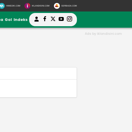
HIMEDIK.COM
IKLANDISINI.COM
SERBADA.COM
ia
Gol
Indeks