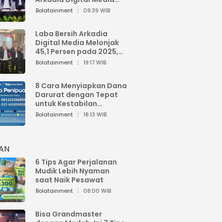
Perkuat Bisnis AI dan
Bolatainment
09:39 WIB
Jaga Fundamental
Keuangan
Laba Bersih Arkadia
Digital Media Melonjak
45,1 Persen pada 2025,
Sentuh Rp1,76 Miliar
Bolatainment
19:17 WIB
8 Cara Menyiapkan Dana
Darurat dengan Tepat
untuk Kestabilan
Keuangan
Bolatainment
18:13 WIB
HAN
6 Tips Agar Perjalanan
Mudik Lebih Nyaman
saat Naik Pesawat
Bolatainment
08:00 WIB
Bisa Grandmaster