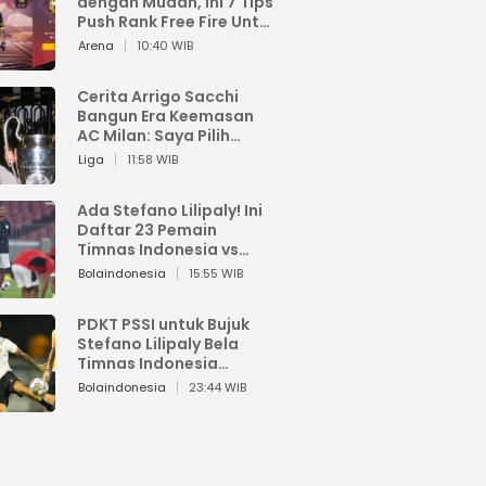
dengan Mudah, Ini 7 Tips
Push Rank Free Fire Untuk
Pemula
Arena
10:40 WIB
Cerita Arrigo Sacchi
Bangun Era Keemasan
AC Milan: Saya Pilih
Pemain dari Isi Otaknya
Liga
11:58 WIB
Ada Stefano Lilipaly! Ini
Daftar 23 Pemain
Timnas Indonesia vs
China
Bolaindonesia
15:55 WIB
PDKT PSSI untuk Bujuk
Stefano Lilipaly Bela
Timnas Indonesia
Berakhir Berantakan
Bolaindonesia
23:44 WIB