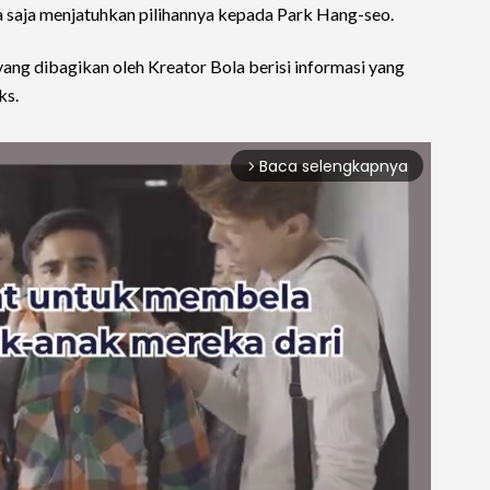
sa saja menjatuhkan pilihannya kepada Park Hang-seo.
 yang dibagikan oleh Kreator Bola berisi informasi yang
ks.
Baca selengkapnya
arrow_forward_ios