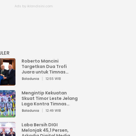
ULER
Roberto Mancini
Targetkan Dua Trofi
Juara untuk Timnas
Italia
Boladunia
12:55 WIB
Mengintip Kekuatan
Skuat Timor Leste Jelang
Laga Kontra Timnas
Indonesia di Piala AFF
Boladunia
12:49 WIB
2026
Laba Bersih DIGI
Melonjak 45,1 Persen,
Arkadia Digital Media