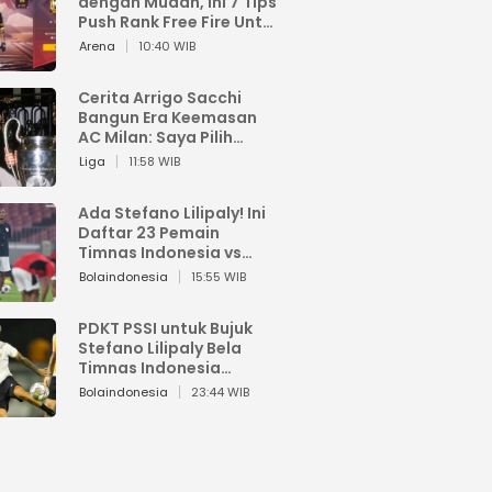
dengan Mudah, Ini 7 Tips
Push Rank Free Fire Untuk
Pemula
Arena
10:40 WIB
Cerita Arrigo Sacchi
Bangun Era Keemasan
AC Milan: Saya Pilih
Pemain dari Isi Otaknya
Liga
11:58 WIB
Ada Stefano Lilipaly! Ini
Daftar 23 Pemain
Timnas Indonesia vs
China
Bolaindonesia
15:55 WIB
PDKT PSSI untuk Bujuk
Stefano Lilipaly Bela
Timnas Indonesia
Berakhir Berantakan
Bolaindonesia
23:44 WIB