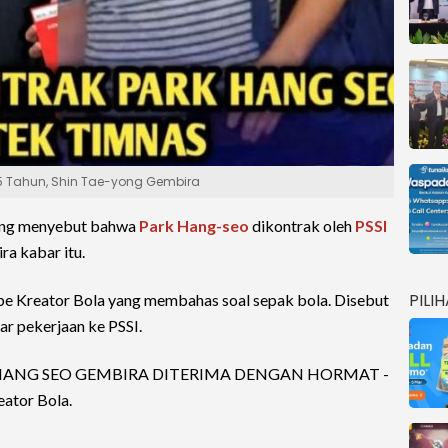
 5 Tahun, Shin Tae-yong Gembira
yang menyebut bahwa
Park Hang-seo
dikontrak oleh
PSSI
a kabar itu.
PILI
ube Kreator Bola yang membahas soal sepak bola. Disebut
r pekerjaan ke PSSI.
K HANG SEO GEMBIRA DITERIMA DENGAN HORMAT -
ator Bola.