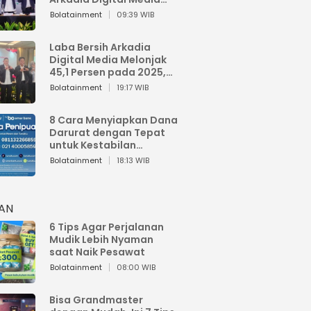
Perkuat Bisnis AI dan
Bolatainment
09:39 WIB
Jaga Fundamental
Keuangan
Laba Bersih Arkadia
Digital Media Melonjak
45,1 Persen pada 2025,
Sentuh Rp1,76 Miliar
Bolatainment
19:17 WIB
8 Cara Menyiapkan Dana
Darurat dengan Tepat
untuk Kestabilan
Keuangan
Bolatainment
18:13 WIB
HAN
6 Tips Agar Perjalanan
Mudik Lebih Nyaman
saat Naik Pesawat
Bolatainment
08:00 WIB
Bisa Grandmaster