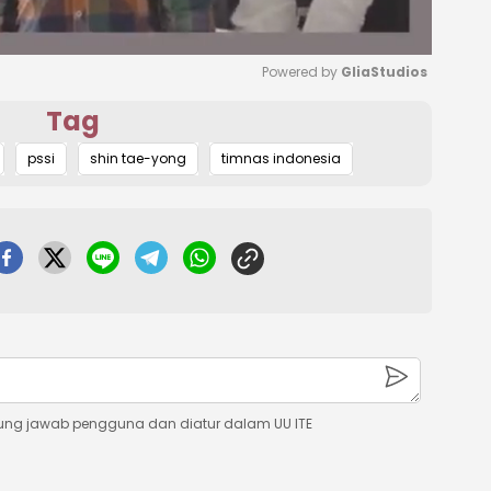
Powered by 
GliaStudios
Tag
Mute
pssi
shin tae-yong
timnas indonesia
ung jawab pengguna dan diatur dalam UU ITE