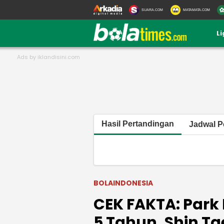
SUARA.COM
MATAMATA.COM
L
Hasil Pertandingan
Jadwal P
BOLAINDONESIA
CEK FAKTA: Park
5 Tahun, Shin T