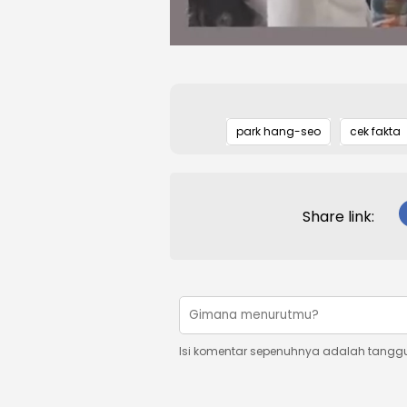
park hang-seo
cek fakta
Share link:
Isi komentar sepenuhnya adalah tangg