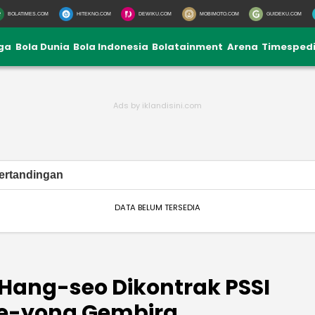
BOLATIMES.COM
HITEKNO.COM
DEWIKU.COM
MOBIMOTO.COM
GUIDEKU.COM
iga
Bola Dunia
Bola Indonesia
Bolatainment
Arena
Timesped
ertandingan
DATA BELUM TERSEDIA
 Hang-seo Dikontrak PSSI
ae-yong Gembira