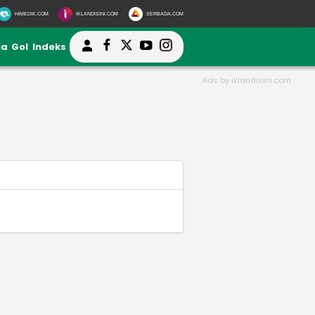
HIMEDIK.COM
IKLANDISINI.COM
SERBADA.COM
ia
Gol
Indeks