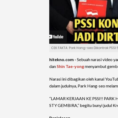
CEK FAKTA: Park Hang-seo Dikontrak PSSI
hitekno.com -
Sebuah narasi video 
dan
Shin Tae-yong
menyambut gembir
Narasi ini dibagikan oleh kanal YouT
dalam judulnya, Park Hang-seo melama
“LAMAR KERJAAN KE PSSI!! PAR
STY GEMBIRA,” begitu bunyi judul Kre
Penjelasan