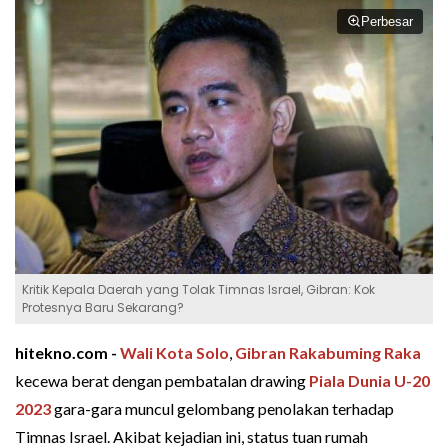
Perbesar
Kritik Kepala Daerah yang Tolak Timnas Israel, Gibran: Kok
Protesnya Baru Sekarang?
hitekno.com -
Wali Kota Solo
,
Gibran Rakabuming Raka
kecewa berat dengan pembatalan drawing
Piala Dunia U-20
2023
gara-gara muncul gelombang penolakan terhadap
Timnas Israel. Akibat kejadian ini, status tuan rumah