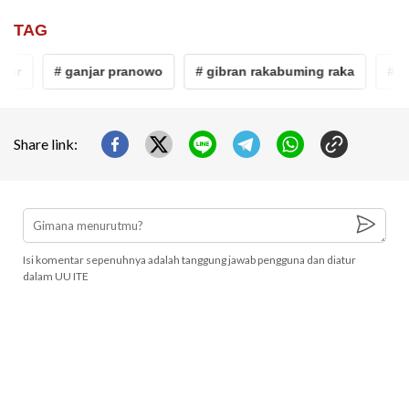
TAG
er
# ganjar pranowo
# gibran rakabuming raka
# wal
Share link:
Isi komentar sepenuhnya adalah tanggung jawab pengguna dan diatur
dalam UU ITE