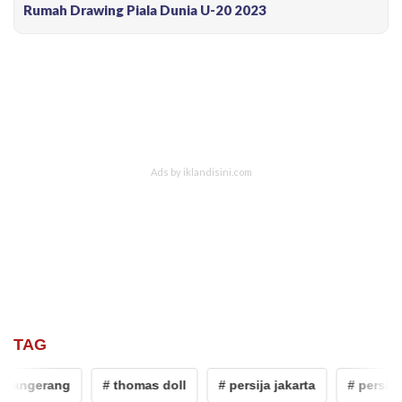
Rumah Drawing Piala Dunia U-20 2023
TAG
 tangerang
# thomas doll
# persija jakarta
# persita