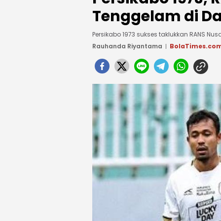
Tenggelam di D
Persikabo 1973 sukses taklukkan RANS Nusa
Rauhanda Riyantama
BolaTimes.co