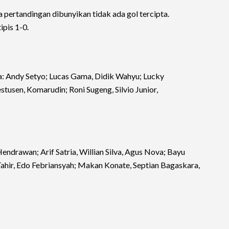
a pertandingan dibunyikan tidak ada gol tercipta.
pis 1-0.
na: Andy Setyo; Lucas Gama, Didik Wahyu; Lucky
tusen, Komarudin; Roni Sugeng, Silvio Junior,
drawan; Arif Satria, Willian Silva, Agus Nova; Bayu
hir, Edo Febriansyah; Makan Konate, Septian Bagaskara,