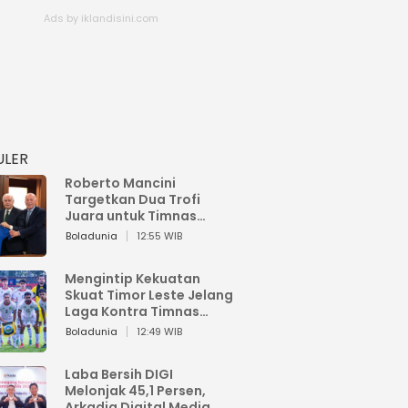
ULER
Roberto Mancini
Targetkan Dua Trofi
Juara untuk Timnas
Italia
Boladunia
12:55 WIB
Mengintip Kekuatan
Skuat Timor Leste Jelang
Laga Kontra Timnas
Indonesia di Piala AFF
Boladunia
12:49 WIB
2026
Laba Bersih DIGI
Melonjak 45,1 Persen,
Arkadia Digital Media