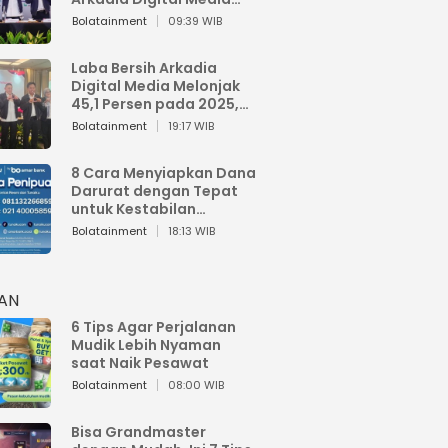
Perkuat Bisnis AI dan
Bolatainment
09:39 WIB
Jaga Fundamental
Keuangan
Laba Bersih Arkadia
Digital Media Melonjak
45,1 Persen pada 2025,
Sentuh Rp1,76 Miliar
Bolatainment
19:17 WIB
8 Cara Menyiapkan Dana
Darurat dengan Tepat
untuk Kestabilan
Keuangan
Bolatainment
18:13 WIB
HAN
6 Tips Agar Perjalanan
Mudik Lebih Nyaman
saat Naik Pesawat
Bolatainment
08:00 WIB
Bisa Grandmaster