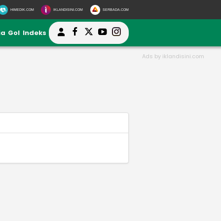
HIMEDIK.COM
IKLANDISINI.COM
SERBADA.COM
ia
Gol
Indeks