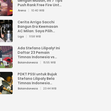
dengan Mudah, Ini 7 Tips
Push Rank Free Fire Untuk
Pemula
Arena
10:40 WIB
Cerita Arrigo Sacchi
Bangun Era Keemasan
AC Milan: Saya Pilih
Pemain dari Isi Otaknya
Liga
11:58 WIB
Ada Stefano Lilipaly! Ini
Daftar 23 Pemain
Timnas Indonesia vs
China
Bolaindonesia
15:55 WIB
PDKT PSSI untuk Bujuk
Stefano Lilipaly Bela
Timnas Indonesia
Berakhir Berantakan
Bolaindonesia
23:44 WIB