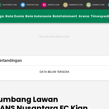
BOLATIMES.COM
HITEKNO.COM
DEWIKU.COM
MOBIMOTO.COM
GUIDEKU.COM
iga
Bola Dunia
Bola Indonesia
Bolatainment
Arena
Timesped
ertandingan
DATA BELUM TERSEDIA
: Tumbang Lawan
 RANS Nusantara FC Kian