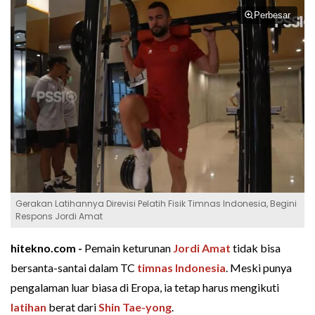
Perbesar
Gerakan Latihannya Direvisi Pelatih Fisik Timnas Indonesia, Begini
Respons Jordi Amat
hitekno.com -
Pemain keturunan
Jordi Amat
tidak bisa
bersanta-santai dalam TC
timnas Indonesia
. Meski punya
pengalaman luar biasa di Eropa, ia tetap harus mengikuti
latihan
berat dari
Shin Tae-yong
.